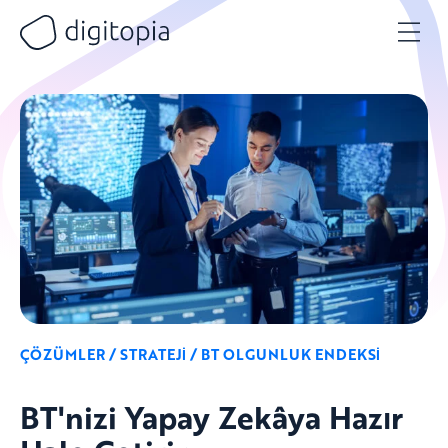
Skip
to
content
ÇÖZÜMLER / STRATEJİ / BT OLGUNLUK ENDEKSİ
BT'nizi Yapay Zekâya Hazır