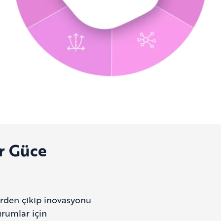
r Güce
erden çıkıp inovasyonu
urumlar için