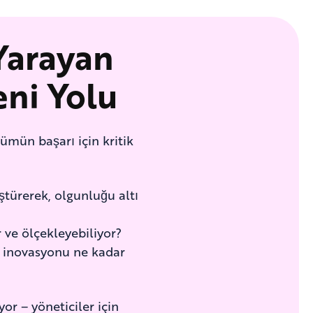
Yarayan
ni Yolu
ümün başarı için kritik
ştürerek, olgunluğu altı
r ve ölçekleyebiliyor?
i inovasyonu ne kadar
or – yöneticiler için