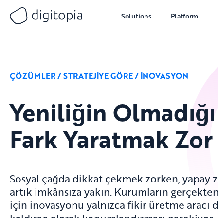
Solutions
Platform
Skip
to
content
ÇÖZÜMLER / STRATEJİYE GÖRE / İNOVASYON
Yeniliğin Olmadığı
Fark Yaratmak Zor
Sosyal çağda dikkat çekmek zorken, yapay 
artık imkânsıza yakın. Kurumların gerçekten
için inovasyonu yalnızca fikir üretme aracı de
kaldıraç olarak konumlandırması gerekiyor.