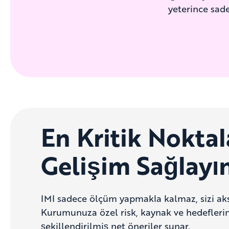
yeterince sade
En Kritik Nokta
Gelişim Sağlayı
IMI sadece ölçüm yapmakla kalmaz, sizi aks
Kurumunuza özel risk, kaynak ve hedeflerin
şekillendirilmiş net öneriler sunar.