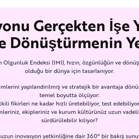
yonu Gerçekten İşe 
ce Dönüştürmenin Ye
n Olgunluk Endeksi (IMI), hızın, özgünlüğün ve dönüş
olduğu bir dünya için tasarlanıyor.
imlerini yapılandırılmış ve stratejik bir avantaja dönü
temel boyutta ölçüyor:
i fikirleri ne kadar hızlı üretebiliyor, test edebiliyo
leriniz, ekipleriniz ve kurum kültürünüz uzun vadel
sürdürülebilir kılıyor?
zun inovasyon yetkinliğine dair 360° bir bakış sunuy