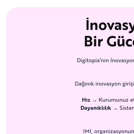
İnovas
Bir Gü
Digitopia’nın İnovasyo
Dağınık inovasyon giriş
Hız
→ Kurumunuz etkil
Dayanıklılık
→ Sistem
IMI, organizasyonunu