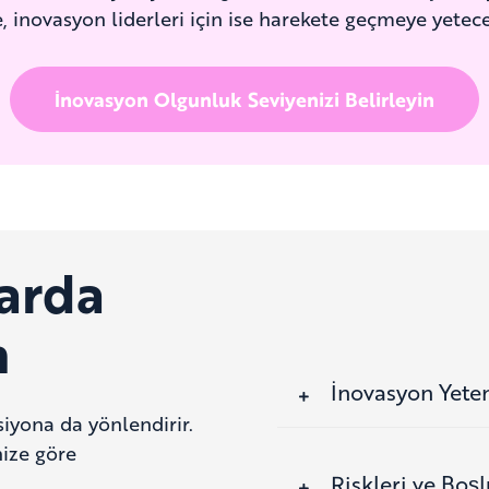
, inovasyon liderleri için ise harekete geçmeye yetec
İnovasyon Olgunluk Seviyenizi Belirleyin
larda
n
İnovasyon Yeten
iyona da yönlendirir.
ize göre
Riskleri ve Boşl