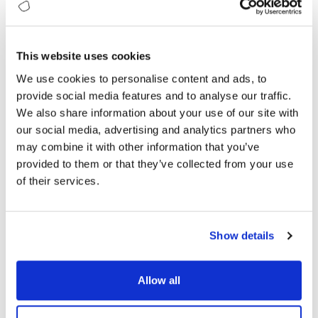
This website uses cookies
We use cookies to personalise content and ads, to
Dijital Olgunluk
provide social media features and to analyse our traffic.
We also share information about your use of our site with
Raporu Nedir?
our social media, advertising and analytics partners who
may combine it with other information that you’ve
provided to them or that they’ve collected from your use
Dijital dönüşüm ve olgunluk
of their services.
konusunda
dünyanın en kapsamlı
beş çalışmasından biri
olan Dijital
Olgunluk Raporu, tüm ölçeklerdeki
Show details
kuruluşlara dijital ilerlemelerini
ölçmek ve hızlandırmak için veri
odaklı bir kıyaslama sunar. Beş yıllık
Allow all
araştırma üzerine inşa edilen rapor,
sektörler ve coğrafyalar genelinde