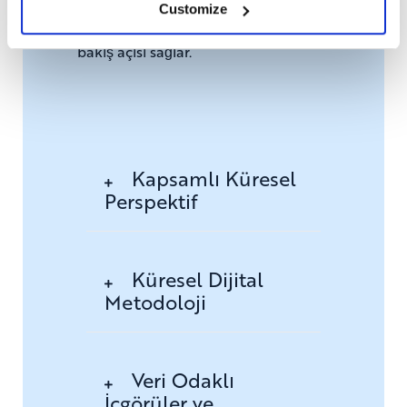
trendler, zorluklar ve en iyi
Customize
uygulamalara dair kapsamlı bir
bakış açısı sağlar.
Kapsamlı Küresel
Perspektif
Küresel Dijital
Metodoloji
Veri Odaklı
İçgörüler ve