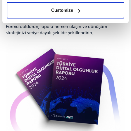
karşılaştırmalar, sektörel analizler ve stratejik önerilerle,
dijital dönüşüm yolculuğunuzu daha sağlam temellere
Customize
oturtabilirsiniz.
Formu doldurun, rapora hemen ulaşın ve dönüşüm
stratejinizi veriye dayalı şekilde şekillendirin.