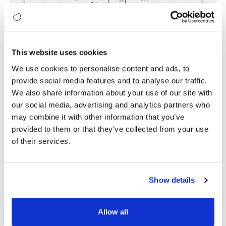
This website uses cookies
We use cookies to personalise content and ads, to
Figür 2: Türkiye – Global Sektör Karşılaştırması
provide social media features and to analyse our traffic.
We also share information about your use of our site with
our social media, advertising and analytics partners who
may combine it with other information that you’ve
Türkiye’nin Dijital Karnesini
provided to them or that they’ve collected from your use
of their services.
İnceleyin,
Kendi Yol Haritanızı
Belirleyin
Show details
2024 Türkiye Dijital Olgunluk Raporu, sektörünüzün mevcut
Allow all
durumunu net bir şekilde ortaya koyuyor. Global